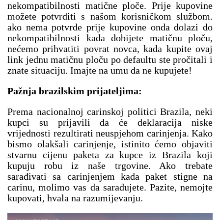
nekompatibilnosti matične ploče. Prije kupovine 
možete potvrditi s našom korisničkom službom. 
ako nema potvrde prije kupovine onda dolazi do 
nekompatibilnosti kada dobijete matičnu ploču, 
nećemo prihvatiti povrat novca, kada kupite ovaj 
link jednu matičnu ploču po defaultu ste pročitali i 
znate situaciju. Imajte na umu da ne kupujete!
Pažnja brazilskim prijateljima:
Prema nacionalnoj carinskoj politici Brazila, neki 
kupci su prijavili da će deklaracija niske 
vrijednosti rezultirati neuspjehom carinjenja. Kako 
bismo olakšali carinjenje, istinito ćemo objaviti 
stvarnu cijenu paketa za kupce iz Brazila koji 
kupuju robu iz naše trgovine. Ako trebate 
sarađivati ​​sa carinjenjem kada paket stigne na 
carinu, molimo vas da sarađujete. Pazite, nemojte 
kupovati, hvala na razumijevanju.