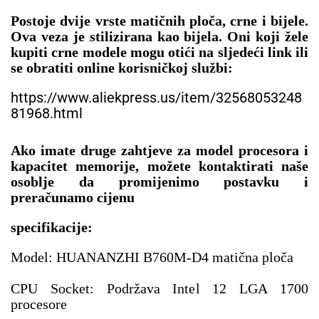
Postoje dvije vrste matičnih ploča, crne i bijele. 
Ova veza je stilizirana kao bijela. Oni koji žele 
kupiti crne modele mogu otići na sljedeći link ili 
se obratiti online korisničkoj službi:
https://www.aliekpress.us/item/32568053248
81968.html
Ako imate druge zahtjeve za model procesora i 
kapacitet memorije, možete kontaktirati naše 
osoblje da promijenimo postavku i 
preračunamo cijenu
specifikacije:
Model: HUANANZHI B760M-D4 matična ploča
CPU Socket: Podržava Intel 12 LGA 1700 
procesore