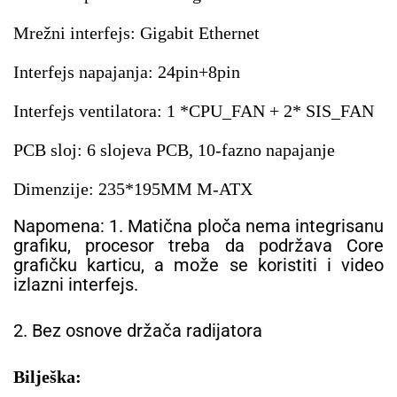
Mrežni interfejs: Gigabit Ethernet
Interfejs napajanja: 24pin+8pin
Interfejs ventilatora: 1 *CPU_FAN + 2* SIS_FAN
PCB sloj: 6 slojeva PCB, 10-fazno napajanje
Dimenzije: 235*195MM M-ATX
Napomena: 1. Matična ploča nema integrisanu
grafiku, procesor treba da podržava Core
grafičku karticu, a može se koristiti i video
izlazni interfejs.
2. Bez osnove držača radijatora
Bilješka: