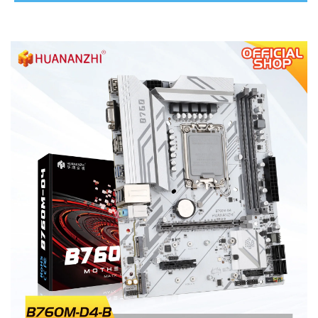
(Intel LGA 1700 CPU
12100F/12400F/124
90F/12600F/12700F
/13600F) –
RAČUNARI