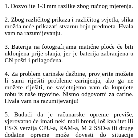
1. Dozvolite 1-3 mm razlike zbog ručnog mjerenja.
2. Zbog različitog prikaza i različitog svjetla, slika 
možda neće prikazati stvarnu boju predmeta. Hvala 
vam na razumijevanju.
3. Baterija na fotografijama matične ploče će biti 
uklonjena prije slanja, jer je baterija zabranjena u 
CN pošti i prilagođena.
4. Za problem carinske dažbine, provjerite možete 
li sami riješiti probleme carinjenja, ako ga ne 
možete riješiti, ne savjetujemo vam da kupujete 
robu iz naše trgovine. Nismo odgovorni za carine. 
Hvala vam na razumijevanju!
5. Budući da je računarske opreme previše, 
vjerovatno će imati neki mali brend, loš kvalitet ili 
ES/X verzija CPU-a, RAM-a, M 2 SSD-a ili druge 
dodatne opreme može dovesti do situacije 