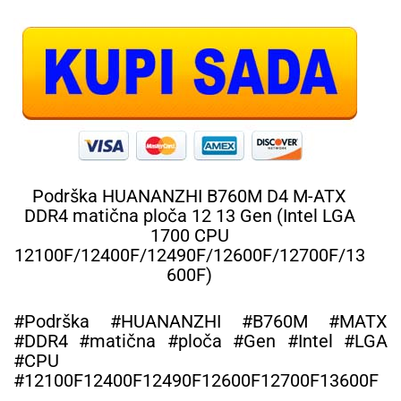
Podrška HUANANZHI B760M D4 M-ATX
DDR4 matična ploča 12 13 Gen (Intel LGA
1700 CPU
12100F/12400F/12490F/12600F/12700F/13
600F)
#Podrška #HUANANZHI #B760M #MATX
#DDR4 #matična #ploča #Gen #Intel #LGA
#CPU
#12100F12400F12490F12600F12700F13600F