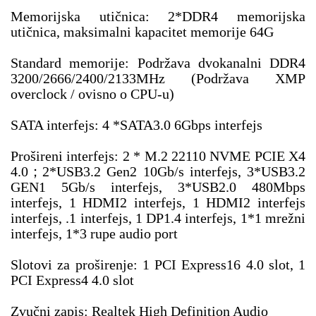
Memorijska utičnica: 2*DDR4 memorijska 
utičnica, maksimalni kapacitet memorije 64G
Standard memorije: Podržava dvokanalni DDR4 
3200/2666/2400/2133MHz (Podržava XMP 
overclock / ovisno o CPU-u)
SATA interfejs: 4 *SATA3.0 6Gbps interfejs
Prošireni interfejs: 2 * M.2 22110 NVME PCIE X4 
4.0；2*USB3.2 Gen2 10Gb/s interfejs, 3*USB3.2 
GEN1 5Gb/s interfejs, 3*USB2.0 480Mbps 
interfejs, 1 HDMI2 interfejs, 1 HDMI2 interfejs 
interfejs, .1 interfejs, 1 DP1.4 interfejs, 1*1 mrežni 
interfejs, 1*3 rupe audio port
Slotovi za proširenje: 1 PCI Express16 4.0 slot, 1 
PCI Express4 4.0 slot
Zvučni zapis: Realtek High Definition Audio