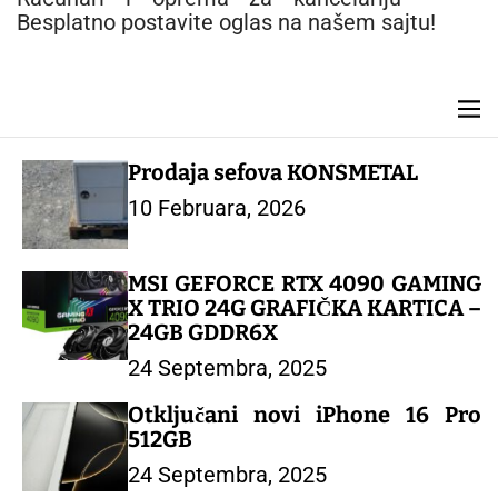
n
Besplatno postavite oglas na našem sajtu!
t
M
e
n
Prodaja sefova KONSMETAL
u
10 Februara, 2026
MSI GEFORCE RTX 4090 GAMING
X TRIO 24G GRAFIČKA KARTICA –
24GB GDDR6X
24 Septembra, 2025
Otključani novi iPhone 16 Pro
512GB
24 Septembra, 2025