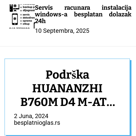
Servis racunara instalacija
windows-a besplatan dolazak
24h
10 Septembra, 2025
Podrška
HUANANZHI
B760M D4 M-ATX
DDR4 matična
2 Juna, 2024
besplatnioglas.rs
ploča 12 13 Gen