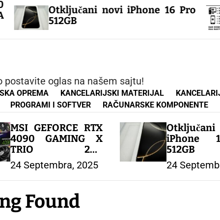
Ser
Otključani novi iPhone 16 Pro
win
512GB
24h
o postavite oglas na našem sajtu!
JSKA OPREMA
KANCELARIJSKI MATERIJAL
KANCELARI
PROGRAMI I SOFTVER
RAČUNARSKE KOMPONENTE
MSI GEFORCE RTX
Otključa
4090 GAMING X
iPhone 
TRIO 24G
512GB
GRAFIČKA
24 Septembra, 2025
24 Septemb
KARTICA – 24GB
GDDR6X
ng Found