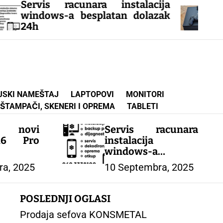
vis racunara instalacija
dows-a besplatan dolazak
SONY PlayS
JSKI NAMEŠTAJ
LAPTOPOVI
MONITORI
ŠTAMPAČI, SKENERI I OPREMA
TABLETI
ni novi
Servis racunara
16 Pro
instalacija
windows-a
besplatan dolazak
ra, 2025
10 Septembra, 2025
24h
POSLEDNJI OGLASI
Prodaja sefova KONSMETAL