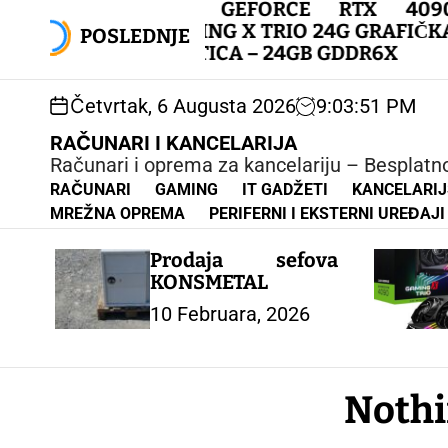
S
MSI GEFORCE RTX 4090
k
GAMING X TRIO 24G GRAFIČKA
POSLEDNJE
i
KARTICA – 24GB GDDR6X
p
t
Četvrtak, 6 Augusta 2026
9
:
03
:
52
PM
o
c
RAČUNARI I KANCELARIJA
o
Računari i oprema za kancelariju – Besplatn
n
RAČUNARI
GAMING
IT GADŽETI
KANCELARI
t
MREŽNA OPREMA
PERIFERNI I EKSTERNI UREĐAJI
e
n
Prodaja sefova
t
KONSMETAL
10 Februara, 2026
Nothi