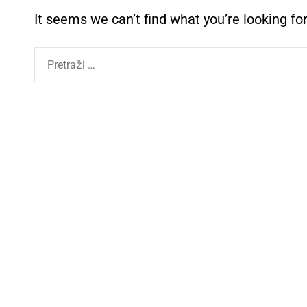
It seems we can’t find what you’re looking fo
P
r
e
t
r
a
g
a
: