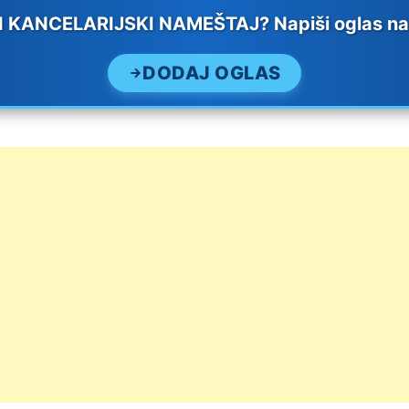
KANCELARIJSKI NAMEŠTAJ? Napiši oglas na T
DODAJ OGLAS